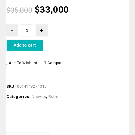
$
33,000
$
35,000
Add to cart
Add To Wishlist
Compare
SKU:
0614143274015
Categories:
Nuevos
,
Rubor