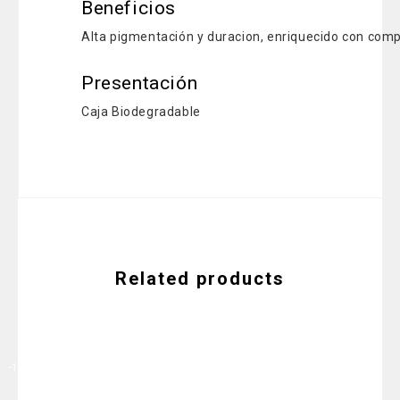
Beneficios
Alta pigmentación y duracion, enriquecido con comp
Presentación
Caja Biodegradable
Related products
-14%
-12%
-17%
-6%
PESTAÑINA
ARMA TU
JABÓN
RUBOR
MYSTIC
KIT DE 4
FACIAL
MOSAICO