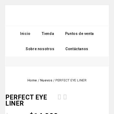
Inicio
Tienda
Puntos de venta
Sobre nosotros
Contáctanos
Home
/
Nuevos
/
PERFECT EYE LINER
PERFECT EYE
LINER
JABÒN DE CALÉNDULA, ROSAS Y
MANZANILLA