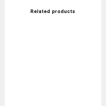
Related products
-7%
-20%
-12%
-6%
ARMA TU
KIT DE
ARMA TU
RUBOR
KIT DE 5
VIAJE
KIT DE 4
BRONZER
PRODUCTOS
MIXTO
PRODUCTOS
MASCULINO
$
35,000
$
150,000
$
130,000
$
33,000
$
50,000
$
140,000
$
115,000
$
40,000