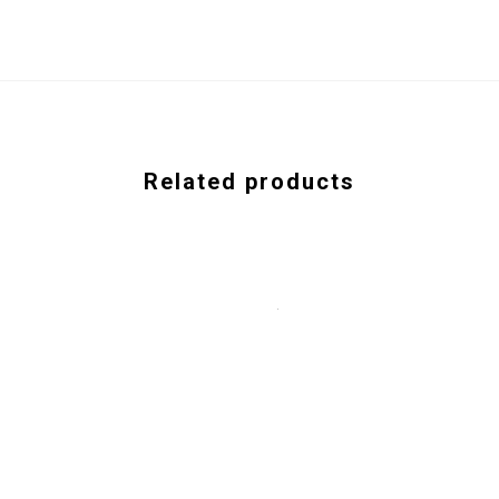
Related products
-14%
-7%
DE 3 PRODUCTOS
ARMA TU KIT DE 5 PRODUCTOS
120,000
$
150,000
$
140,000
-29%
-8%
SOLD OUT
POLVO COMPACTO AVELLANA T