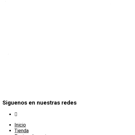
TÓNICO DE R
$
130,000
$
115,000
$
35,000
$
-6%
RUBOR BRONZER
RUBOR MOSA
$
35,000
$
33,000
$
35,000
$
Siguenos en nuestras redes
Inicio
Tienda