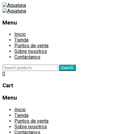
Menu
Inicio
Tienda
Puntos de venta
Sobre nosotros
Contáctanos
Search
Search
for:
0
Cart
Menu
Skip
Inicio
to
Tienda
content
Puntos de venta
Sobre nosotros
Contáctanos