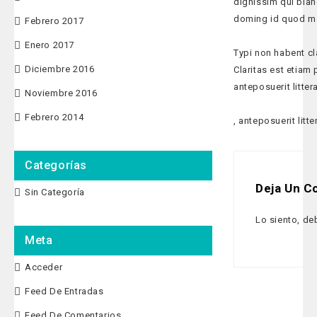
dignissim qui blan
doming id quod ma
Febrero 2017
Enero 2017
Typi non habent cla
Diciembre 2016
Claritas est etia
anteposuerit litte
Noviembre 2016
Febrero 2014
, anteposuerit lit
Categorías
Deja Un C
Sin Categoría
Lo siento, de
Meta
Acceder
Feed De Entradas
Feed De Comentarios