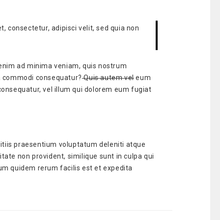
 consectetur, adipisci velit, sed quia non
 enim ad minima veniam, quis nostrum
x ea commodi consequatur?
Quis autem vel
eum
 consequatur, vel illum qui dolorem eum fugiat
itiis praesentium voluptatum deleniti atque
tate non provident, similique sunt in culpa qui
rum quidem rerum facilis est et expedita