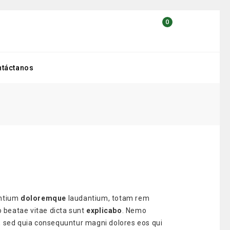
0
ntáctanos
antium
doloremque
laudantium, totam rem
o beatae vitae dicta sunt
explicabo
. Nemo
t, sed quia consequuntur magni dolores eos qui