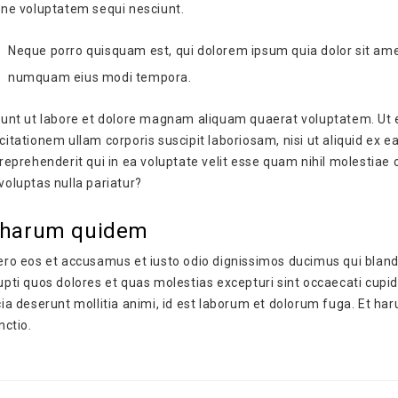
one voluptatem sequi nesciunt.
Neque porro quisquam est, qui dolorem ipsum quia dolor sit amet,
numquam eius modi tempora.
dunt ut labore et dolore magnam aliquam quaerat voluptatem. Ut
citationem ullam corporis suscipit laboriosam, nisi ut aliquid e
 reprehenderit qui in ea voluptate velit esse quam nihil molestiae
voluptas nulla pariatur?
 harum quidem
ero eos et accusamus et iusto odio dignissimos ducimus qui bland
upti quos dolores et quas molestias excepturi sint occaecati cupidi
cia deserunt mollitia animi, id est laborum et dolorum fuga. Et ha
nctio.