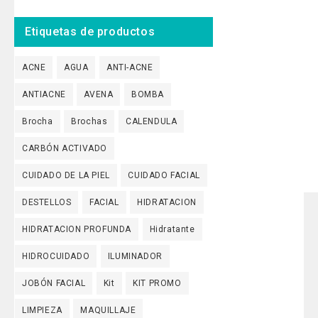
maltrata ni res
de alcohol y 
Etiquetas de productos
Mascarilla D
activado y az
ACNE
AGUA
ANTI-ACNE
poros, absorb
bacterias y t
ANTIACNE
AVENA
BOMBA
acné, espinil
Brocha
Brochas
CALENDULA
CARBÓN ACTIVADO
CUIDADO DE LA PIEL
CUIDADO FACIAL
DESTELLOS
FACIAL
HIDRATACION
HIDRATACION PROFUNDA
Hidratante
HIDROCUIDADO
ILUMINADOR
JOBÓN FACIAL
Kit
KIT PROMO
LIMPIEZA
MAQUILLAJE