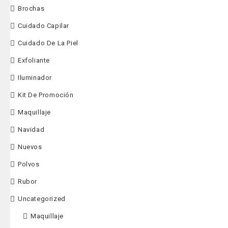
Brochas
$
98,000
$
123
Cuidado Capilar
Kit especializad
Cuidado De La Piel
acné con 3 prod
Exfoliante
Serum hidratan
Iluminador
con 10 ingred
Kit De Promoción
regeneran la p
antioxidantes,
Maquillaje
atenúan manch
Navidad
luminosidad y
Jabón facial n
Nuevos
té verde y ca
Polvos
tratamiento an
Rubor
elimina bacter
causantes de 
Uncategorized
regenera la c
Maquillaje
envejecimient