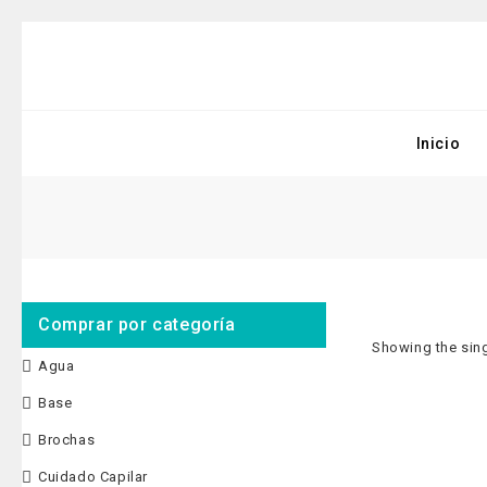
Inicio
Comprar por categoría
Showing the sing
Agua
Base
-26%
KIT HIDROCUID
Brochas
$
70,000
$
95,
Cuidado Capilar