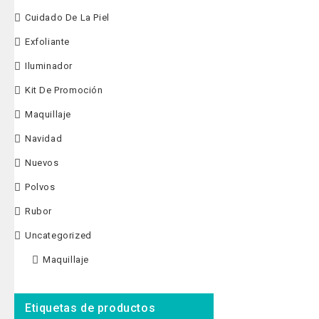
Serum hidratante
Cuidado De La Piel
cuidar tu piel d
Exfoliante
darle luminosid
Iluminador
Kit De Promoción
Maquillaje
Navidad
Nuevos
Polvos
Rubor
Uncategorized
Maquillaje
Etiquetas de productos