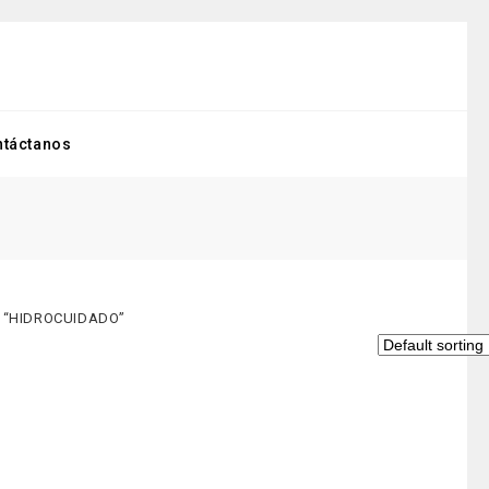
ntáctanos
d “HIDROCUIDADO”