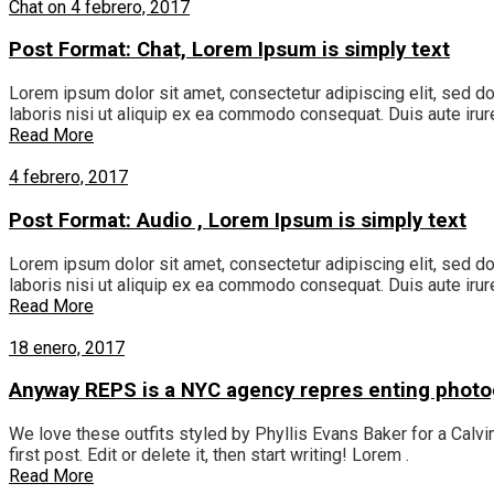
Chat on 4 febrero, 2017
Post Format: Chat, Lorem Ipsum is simply text
Lorem ipsum dolor sit amet, consectetur adipiscing elit, sed d
laboris nisi ut aliquip ex ea commodo consequat. Duis aute irure
Read More
4 febrero, 2017
Post Format: Audio , Lorem Ipsum is simply text
Lorem ipsum dolor sit amet, consectetur adipiscing elit, sed d
laboris nisi ut aliquip ex ea commodo consequat. Duis aute irure
Read More
18 enero, 2017
Anyway REPS is a NYC agency repres enting phot
We love these outfits styled by Phyllis Evans Baker for a Calvin
first post. Edit or delete it, then start writing! Lorem .
Read More